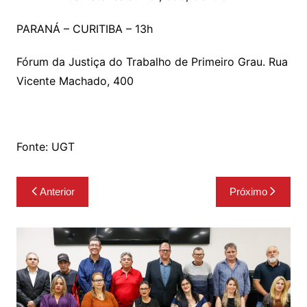
PARANÁ – CURITIBA – 13h
Fórum da Justiça do Trabalho de Primeiro Grau. Rua
Vicente Machado, 400
Fonte: UGT
Navegação
Anterior
Próximo
de
Post