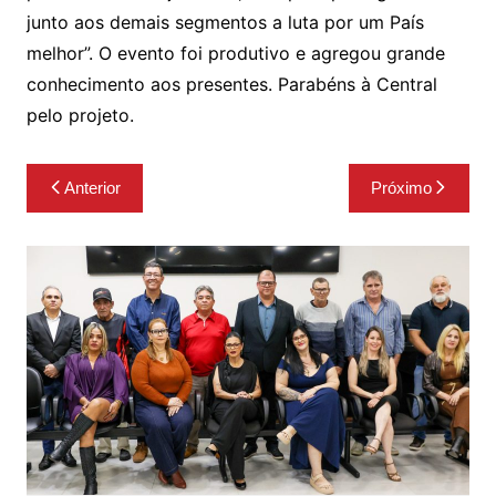
junto aos demais segmentos a luta por um País
melhor”. O evento foi produtivo e agregou grande
conhecimento aos presentes. Parabéns à Central
pelo projeto.
Navegação
Anterior
Próximo
de
Post