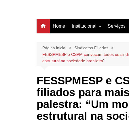
Home
Institucional
Serviços
História
Estrutura
Página inicial
Sindicatos Filiados
FESSPMESP e CSPM convocam todos os sindicat
Filiação
estrutural na sociedade brasileira”
Diretoria
FESSPMESP e CSP
filiados para ma
palestra: “Um mo
estrutural na soc