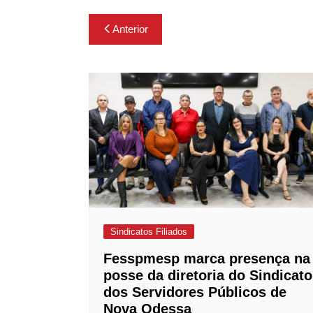
Navegação
Anterior
de
Post
Sindicatos Filiados
Fesspmesp marca presença na
posse da diretoria do Sindicato
dos Servidores Públicos de
Nova Odessa