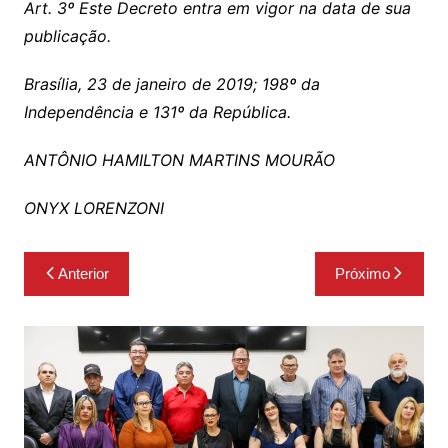
Art. 3º Este Decreto entra em vigor na data de sua
publicação.
Brasília, 23 de janeiro de 2019; 198º da
Independência e 131º da República.
ANTÔNIO HAMILTON MARTINS MOURÃO
ONYX LORENZONI
Navegação
Anterior
Próximo
de
Post