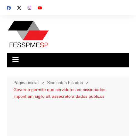
Ir
para
o
conteúdo
Página inicial
Sindicatos Filiados
Governo permite que servidores comissionados
imponham sigilo ultrassecreto a dados públicos