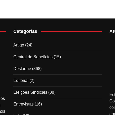
Categorias
At
Artigo
(24)
Central de Benefícios
(15)
Destaque
(368)
Editorial
(2)
Eleições Sindicais
(38)
Est
 os
Co
Entrevistas
(16)
à
co
mos
equ