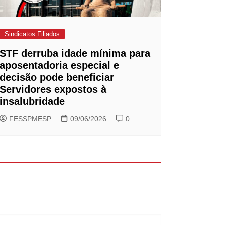
Sindicatos Filiados
STF derruba idade mínima para
aposentadoria especial e
decisão pode beneficiar
Servidores expostos à
insalubridade
FESSPMESP
09/06/2026
0