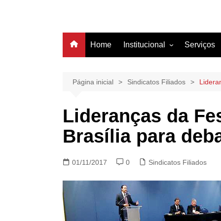
Home
Institucional
Serviços
História
Estrutura
Página inicial
Sindicatos Filiados
Lidera
Filiação
Lideranças da Fe
Diretoria
Brasília para deb
01/11/2017
0
Sindicatos Filiados