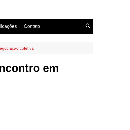
licações
Contato
egociação coletiva
encontro em