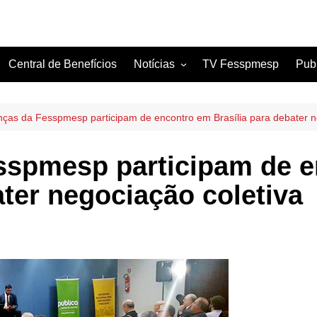
Central de Benefícios
Notícias
TV Fesspmesp
Pub
Sindicatos Filiados
Artigos
nças da Fesspmesp participam de encontro em Brasília para debater n
sspmesp participam de 
ater negociação coletiva