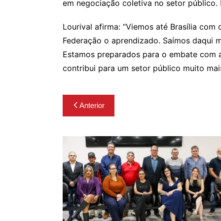
em negociação coletiva no setor público.
Lourival afirma: “Viemos até Brasília co
Federação o aprendizado. Saímos daqui m
Estamos preparados para o embate com as
contribui para um setor público muito mai
Navegação
Anterior
de
Post