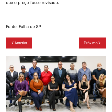
que o preço fosse revisado.
Fonte: Folha de SP
Navegação
Anterior
Próximo
de
Post