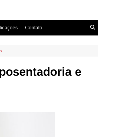
licações
Contato
o
aposentadoria e