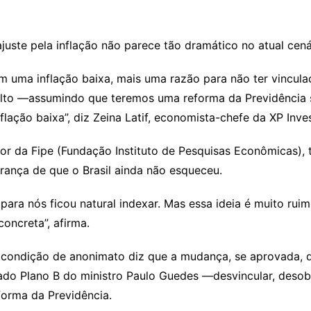
juste pela inflação não parece tão dramático no atual cená
 uma inflação baixa, mais uma razão para não ter vincula
o —assumindo que teremos uma reforma da Previdência suf
inflação baixa”, diz Zeina Latif, economista-chefe da XP Inv
or da Fipe (Fundação Instituto de Pesquisas Econômicas), 
ança de que o Brasil ainda não esqueceu.
 para nós ficou natural indexar. Mas essa ideia é muito rui
oncreta”, afirma.
condição de anonimato diz que a mudança, se aprovada, 
ado Plano B do ministro Paulo Guedes —desvincular, desob
forma da Previdência.