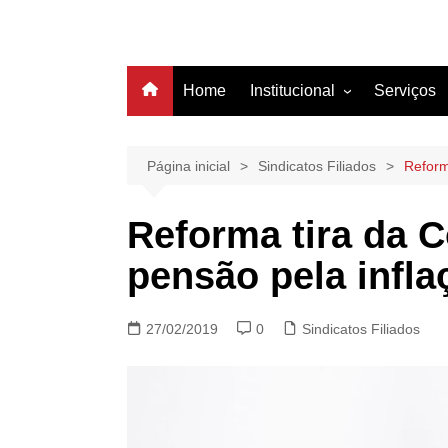
Home
Institucional
Serviços
História
Estrutura
Página inicial
Sindicatos Filiados
Reform
Filiação
Reforma tira da C
Diretoria
pensão pela infla
27/02/2019
0
Sindicatos Filiados