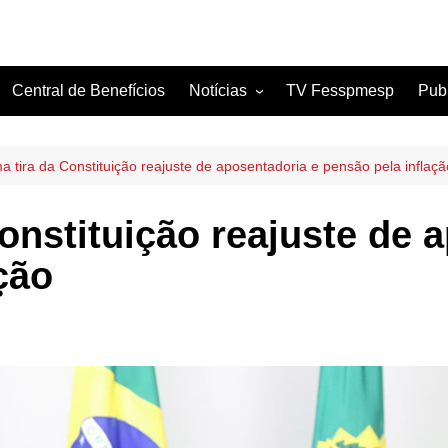
Central de Benefícios
Notícias
TV Fesspmesp
Pub
Sindicatos Filiados
Artigos
a tira da Constituição reajuste de aposentadoria e pensão pela inflaçã
onstituição reajuste de 
ção