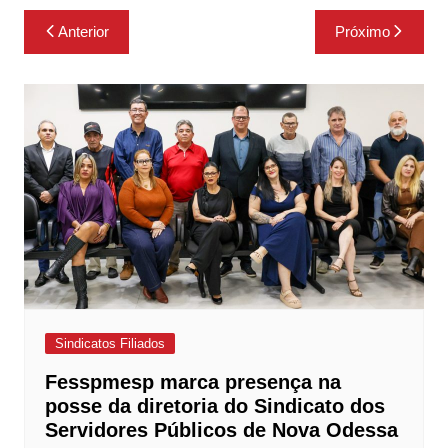
Navegação
Anterior
Próximo
de
Post
Sindicatos Filiados
Fesspmesp marca presença na
posse da diretoria do Sindicato dos
Servidores Públicos de Nova Odessa