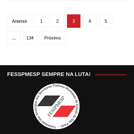
Paginação
Anterior
1
2
3
4
5
de
posts
…
134
Próximo
FESSPMESP SEMPRE NA LUTA!