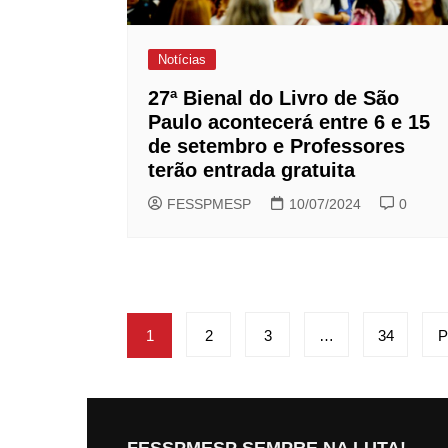
Notícias
27ª Bienal do Livro de São
Paulo acontecerá entre 6 e 15
de setembro e Professores
terão entrada gratuita
FESSPMESP
10/07/2024
0
Paginação
1
2
3
…
34
P
de
posts
FESSPMESP SEMPRE NA LUTA!