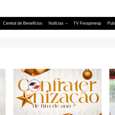
Central de Benefícios
Notícias
TV Fesspmesp
Pub
Sindicatos Filiados
Artigos