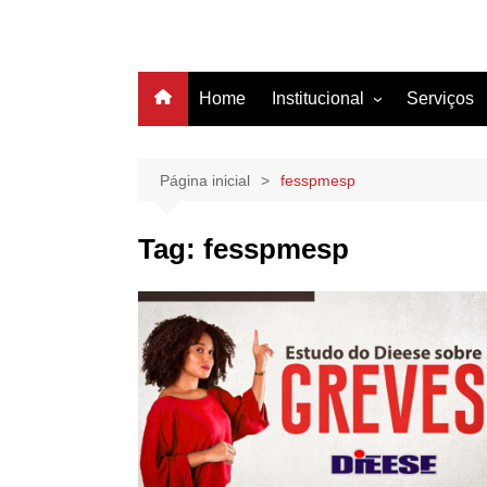
Home
Institucional
Serviços
História
Estrutura
Página inicial
fesspmesp
Filiação
Tag:
fesspmesp
Diretoria