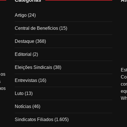
Artigo
(24)
Central de Benefícios
(15)
Destaque
(368)
Editorial
(2)
Eleições Sindicais
(38)
Est
 os
Co
Entrevistas
(16)
à
co
mos
equ
Luto
(13)
Wh
Notícias
(46)
Sindicatos Filiados
(1.605)