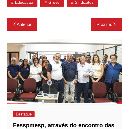
Educação
Greve
Sindicatos
Navegação
Anterior
Próximo
de
Post
Destaque
Fesspmesp, através do encontro das