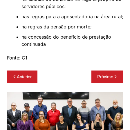
servidores públicos;
nas regras para a aposentadoria na área rural;
na regras da pensão por morte;
na concessão do benefício de prestação
continuada
Fonte: G1
Navegação
Anterior
Próximo
de
Post