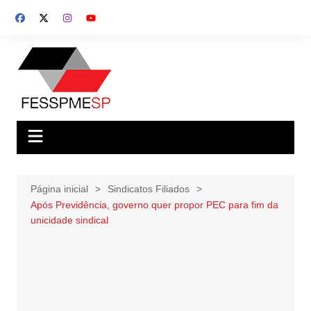
Ir
para
o
conteúdo
Página inicial
Sindicatos Filiados
Após Previdência, governo quer propor PEC para fim da
unicidade sindical