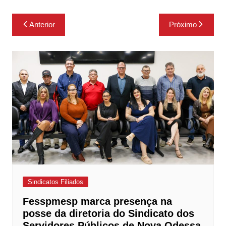
Navegação
Anterior
Próximo
de
Post
Sindicatos Filiados
Fesspmesp marca presença na
posse da diretoria do Sindicato dos
Servidores Públicos de Nova Odessa