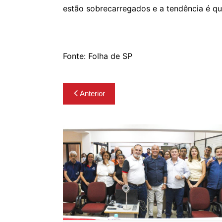
estão sobrecarregados e a tendência é qu
Fonte: Folha de SP
Navegação
Anterior
de
Post