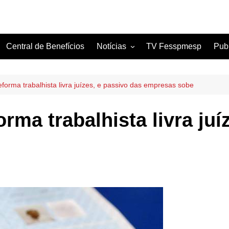
Central de Benefícios
Notícias
TV Fesspmesp
Pub
Sindicatos Filiados
Artigos
forma trabalhista livra juízes, e passivo das empresas sobe
rma trabalhista livra juí