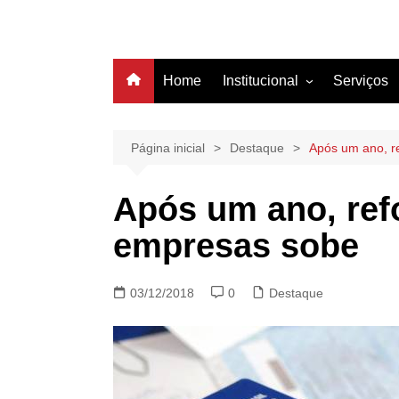
Home
Institucional
Serviços
História
Estrutura
Página inicial
Destaque
Após um ano, re
Filiação
Após um ano, refo
Diretoria
empresas sobe
03/12/2018
0
Destaque