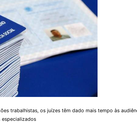
es trabalhistas, os juízes têm dado mais tempo às audiên
 especializados