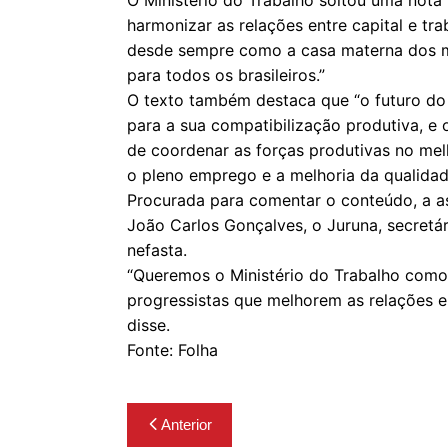
O Ministério do Trabalho soltou uma nota 
harmonizar as relações entre capital e t
desde sempre como a casa materna dos ma
para todos os brasileiros.”
O texto também destaca que “o futuro do 
para a sua compatibilização produtiva, e
de coordenar as forças produtivas no melh
o pleno emprego e a melhoria da qualidade
Procurada para comentar o conteúdo, a as
João Carlos Gonçalves, o Juruna, secretár
nefasta.
“Queremos o Ministério do Trabalho com
progressistas que melhorem as relações en
disse.
Fonte: Folha
Navegação
Anterior