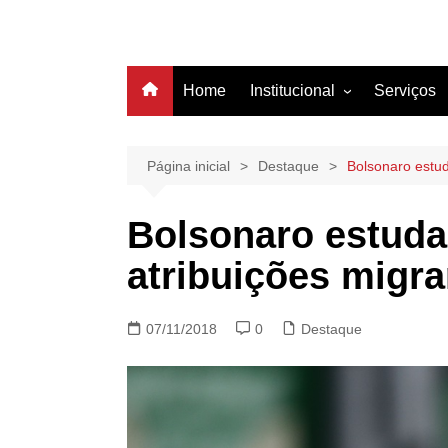
Home
Institucional
Serviços
História
Estrutura
Página inicial
Destaque
Bolsonaro estud
Filiação
Bolsonaro estuda 
Diretoria
atribuições migra
07/11/2018
0
Destaque