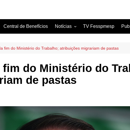
Central de Benefícios
Notícias
TV Fesspmesp
Pub
Sindicatos Filiados
Artigos
a fim do Ministério do Trabalho; atribuições migrariam de pastas
fim do Ministério do Tra
riam de pastas