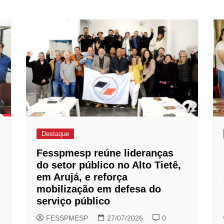
Destaque
Fesspmesp reúne lideranças
do setor público no Alto Tietê,
em Arujá, e reforça
mobilização em defesa do
serviço público
FESSPMESP
27/07/2026
0