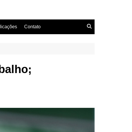
licações
Contato
balho;