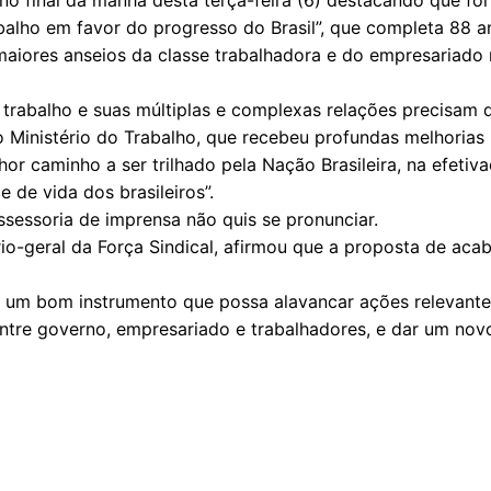
no final da manhã desta terça-feira (6) destacando que foi
rabalho em favor do progresso do Brasil”, que completa 8
iores anseios da classe trabalhadora e do empresariado 
trabalho e suas múltiplas e complexas relações precisam 
 o Ministério do Trabalho, que recebeu profundas melhoria
or caminho a ser trilhado pela Nação Brasileira, na efeti
 de vida dos brasileiros”.
sessoria de imprensa não quis se pronunciar.
io-geral da Força Sindical, afirmou que a proposta de aca
o um bom instrumento que possa alavancar ações relevant
tre governo, empresariado e trabalhadores, e dar um novo 