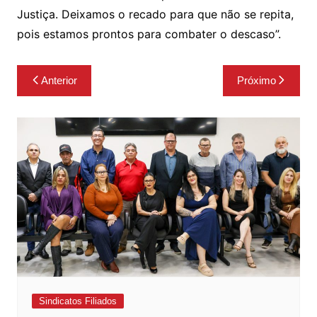
Justiça. Deixamos o recado para que não se repita,
pois estamos prontos para combater o descaso”.
Navegação
Anterior
Próximo
de
Post
Sindicatos Filiados