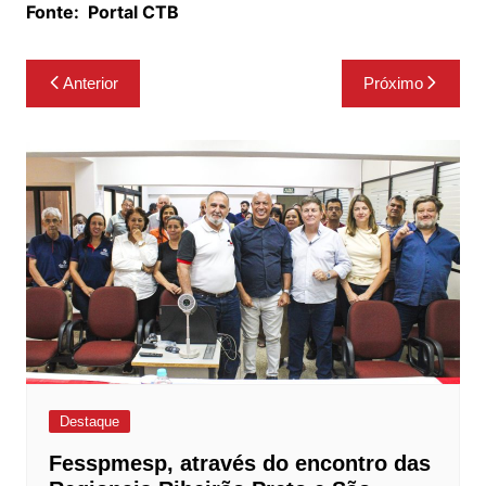
Fonte:
Portal CTB
Navegação
Anterior
Próximo
de
Post
Destaque
Fesspmesp, através do encontro das