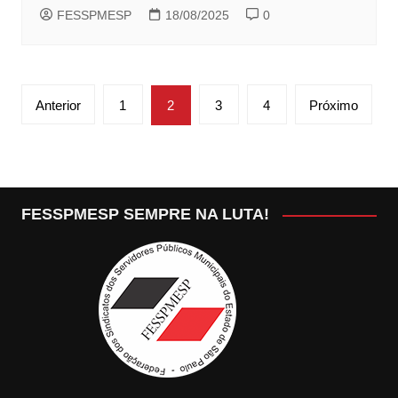
FESSPMESP
18/08/2025
0
Paginação
Anterior
1
2
3
4
Próximo
de
posts
FESSPMESP SEMPRE NA LUTA!