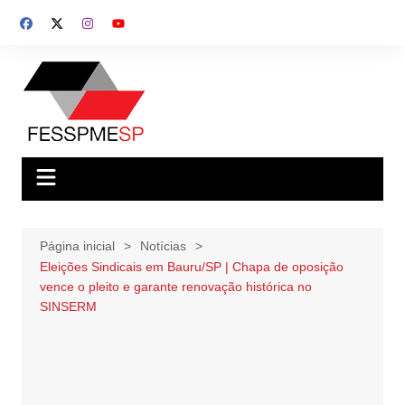
Ir
para
o
conteúdo
Página inicial
Notícias
Eleições Sindicais em Bauru/SP | Chapa de oposição
vence o pleito e garante renovação histórica no
SINSERM