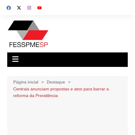
Ir
para
o
conteúdo
Página inicial
Destaque
Centrais anunciam propostas e atos para barrar a
reforma da Previdência