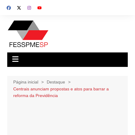
Ir
para
o
conteúdo
Página inicial
Destaque
Centrais anunciam propostas e atos para barrar a
reforma da Previdência