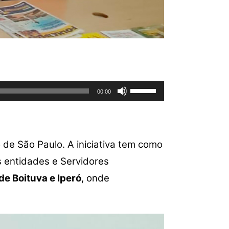
Use
00:00
as
setas
para
cima
de São Paulo. A iniciativa tem como
ou
s entidades e Servidores
para
baixo
de Boituva e Iperó
, onde
para
aumentar
ou
diminuir