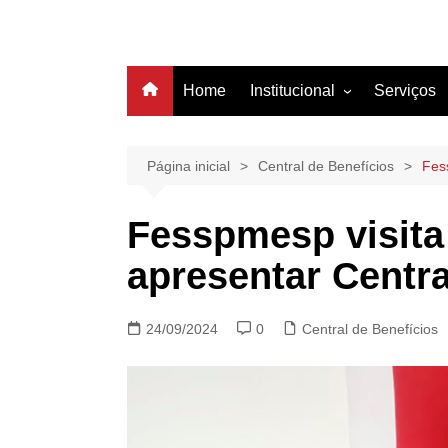
Home
Institucional
Serviços
História
Estrutura
Página inicial
Central de Benefícios
Fes
Filiação
Fesspmesp visita 
Diretoria
apresentar Centr
24/09/2024
0
Central de Benefícios