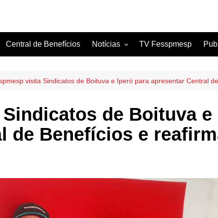
Central de Benefícios
Notícias
TV Fesspmesp
Pub
Sindicatos Filiados
Artigos
spmesp visita Sindicatos de Boituva e Iperó para apresentar Central d
Sindicatos de Boituva e 
al de Benefícios e reafi