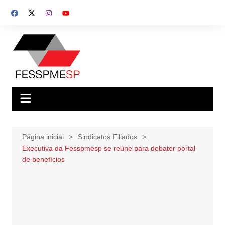
Ir
para
o
conteúdo
Página inicial
Sindicatos Filiados
Executiva da Fesspmesp se reúne para debater portal
de benefícios