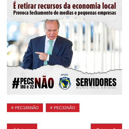
PEC186NÃO
PEC32NÃO
Navegação