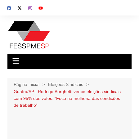
Ir
para
o
conteúdo
Página inicial
Eleições Sindicais
Guaíra/SP | Rodrigo Borghetti vence eleições sindicais
com 95% dos votos: “Foco na melhoria das condições
de trabalho”