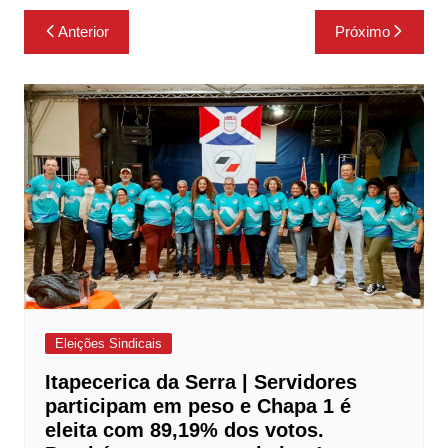
Navegação
Anterior
Próximo
de
Post
Eleições Sindicais
Itapecerica da Serra | Servidores
participam em peso e Chapa 1 é
eleita com 89,19% dos votos.