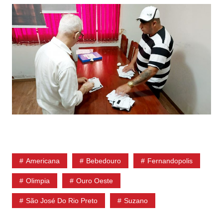
Americana
Bebedouro
Fernandopolis
Olimpia
Ouro Oeste
São José Do Rio Preto
Suzano