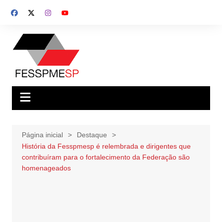
Ir
para
o
conteúdo
Página inicial
Destaque
História da Fesspmesp é relembrada e dirigentes que
contribuíram para o fortalecimento da Federação são
homenageados