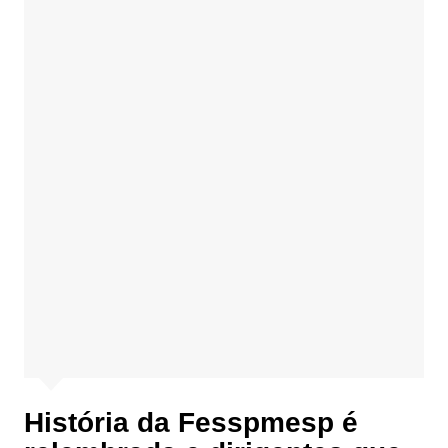
História da Fesspmesp é