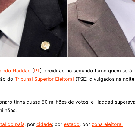
nando Haddad
(
PT
) decidirão no segundo turno quem será o
ção do
Tribunal Superior Eleitoral
(TSE) divulgados na noite
naro tinha quase 50 milhões de votos, e Haddad superava 
ilhões.
tal do país
; por
cidade
; por
estado
; por
zona eleitoral