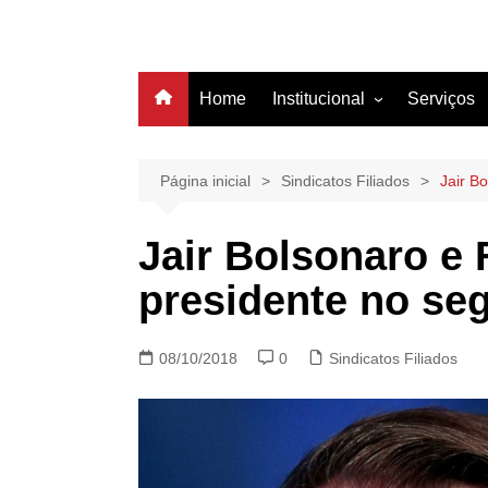
Home
Institucional
Serviços
História
Estrutura
Página inicial
Sindicatos Filiados
Jair B
Filiação
Jair Bolsonaro e
Diretoria
presidente no se
08/10/2018
0
Sindicatos Filiados