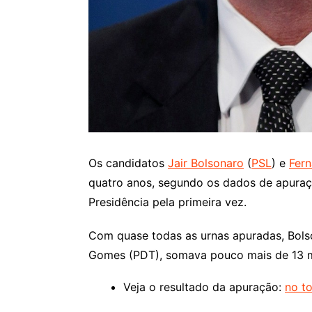
Os candidatos
Jair Bolsonaro
(
PSL
) e
Fer
quatro anos, segundo os dados de apura
Presidência pela primeira vez.
Com quase todas as urnas apuradas, Bolso
Gomes (PDT), somava pouco mais de 13 m
Veja o resultado da apuração:
no to