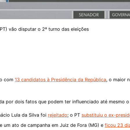
PT) vão disputar o 2º turno das eleições
sto com
13 candidatos à Presidência da República
, o maior 
ada por dois fatos que podem ter influenciado até mesmo 
ácio Lula da Silva foi
rejeitado
; o PT
substituiu o ex-pres
e um ato de campanha em Juiz de Fora (MG) e
ficou 23 di