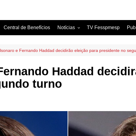
Central de Benefícios
Notícias
TV Fesspmesp
Pub
Sindicatos Filiados
Artigos
olsonaro e Fernando Haddad decidirão eleição para presidente no seg
 Fernando Haddad decidir
gundo turno