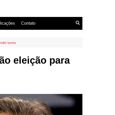
licações
Contato
undo turno
ão eleição para