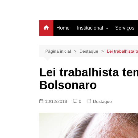
Home
Institucional
Serviços
História
Estrutura
Página inicial
Destaque
Lei trabalhista
Filiação
Lei trabalhista t
Diretoria
Bolsonaro
13/12/2018
0
Destaque