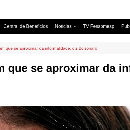
Central de Benefícios
Notícias
TV Fesspmesp
Pub
Sindicatos Filiados
Artigos
 tem que se aproximar da informalidade, diz Bolsonaro
em que se aproximar da in