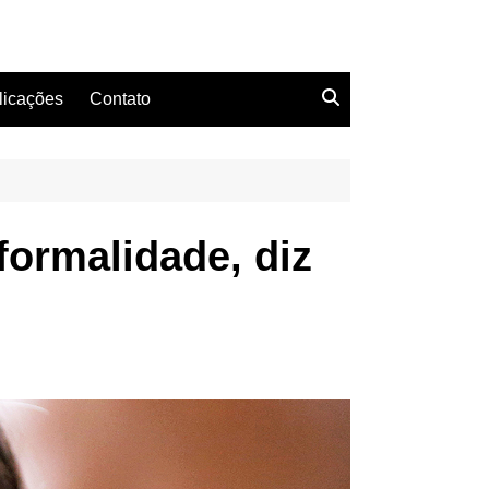
licações
Contato
formalidade, diz