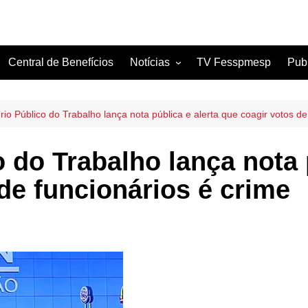
Central de Benefícios
Notícias
TV Fesspmesp
Pub
Sindicatos Filiados
Artigos
ério Público do Trabalho lança nota pública e alerta que coagir votos de
o do Trabalho lança nota 
de funcionários é crime