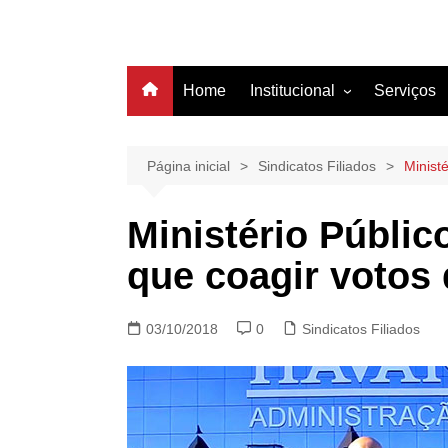
Home
Institucional
Serviços
História
Estrutura
Página inicial
Sindicatos Filiados
Minist
Filiação
Ministério Públic
Diretoria
que coagir votos 
03/10/2018
0
Sindicatos Filiados