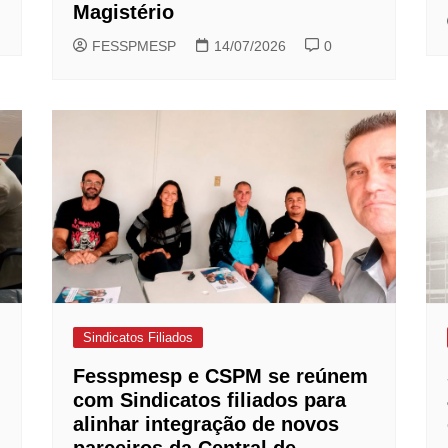
Magistério
FESSPMESP
14/07/2026
0
Sindicatos Filiados
Fesspmesp e CSPM se reúnem
com Sindicatos filiados para
alinhar integração de novos
parceiros da Central de