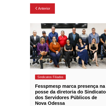
Navegação
Anterior
de
Post
Sindicatos Filiados
Fesspmesp marca presença na
posse da diretoria do Sindicato
dos Servidores Públicos de
Nova Odessa