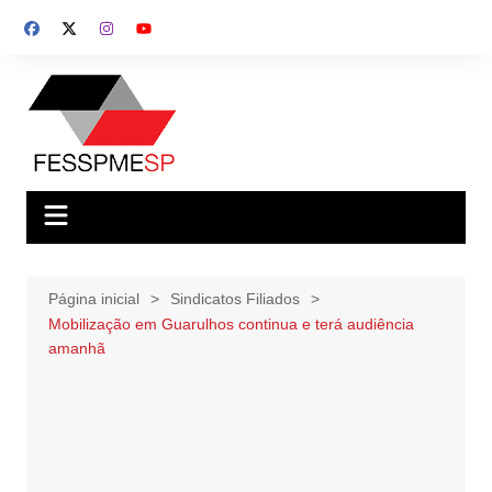
Ir
para
o
conteúdo
Página inicial
Sindicatos Filiados
Mobilização em Guarulhos continua e terá audiência
amanhã