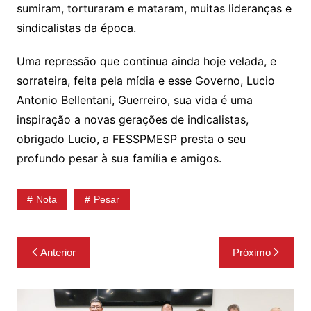
sumiram, torturaram e mataram, muitas lideranças e
sindicalistas da época.
Uma repressão que continua ainda hoje velada, e
sorrateira, feita pela mídia e esse Governo, Lucio
Antonio Bellentani, Guerreiro, sua vida é uma
inspiração a novas gerações de indicalistas,
obrigado Lucio, a FESSPMESP presta o seu
profundo pesar à sua família e amigos.
Nota
Pesar
Navegação
Anterior
Próximo
de
Post