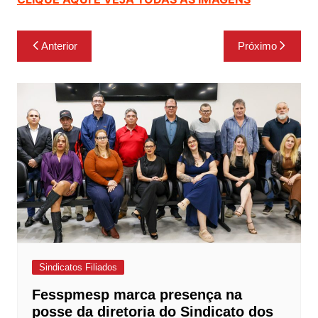
Navegação
Anterior
Próximo
de
Post
Sindicatos Filiados
Fesspmesp marca presença na
posse da diretoria do Sindicato dos