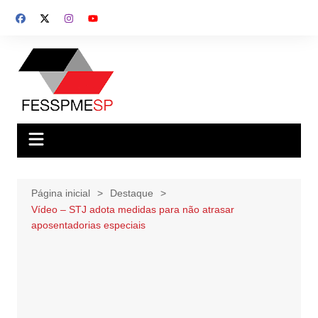
Ir
para
o
conteúdo
Página inicial
Destaque
Vídeo – STJ adota medidas para não atrasar
aposentadorias especiais