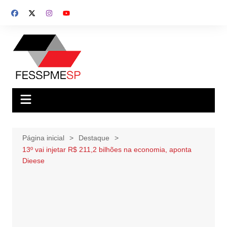
Ir
para
o
conteúdo
Página inicial
Destaque
13º vai injetar R$ 211,2 bilhões na economia, aponta
Dieese