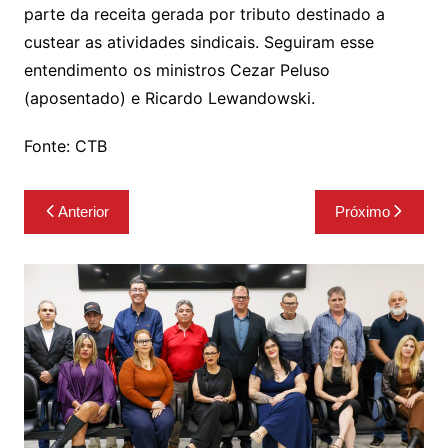
parte da receita gerada por tributo destinado a
custear as atividades sindicais. Seguiram esse
entendimento os ministros Cezar Peluso
(aposentado) e Ricardo Lewandowski.
Fonte: CTB
Navegação
Anterior
Próximo
de
Post