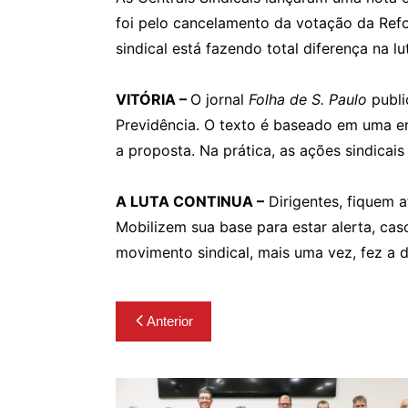
foi pelo cancelamento da votação da Refor
sindical está fazendo total diferença na l
VITÓRIA –
O jornal
Folha de S. Paulo
publi
Previdência. O texto é baseado em uma en
a proposta. Na prática, as ações sindica
A LUTA CONTINUA –
Dirigentes, fiquem a
Mobilizem sua base para estar alerta, ca
movimento sindical, mais uma vez, fez a 
Navegação
Anterior
de
Post