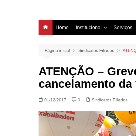
Home
Institucional
Serviços
História
Estrutura
Página inicial
Sindicatos Filiados
ATENÇÃ
Filiação
ATENÇÃO – Greve 
Diretoria
cancelamento da 
01/12/2017
0
Sindicatos Filiados