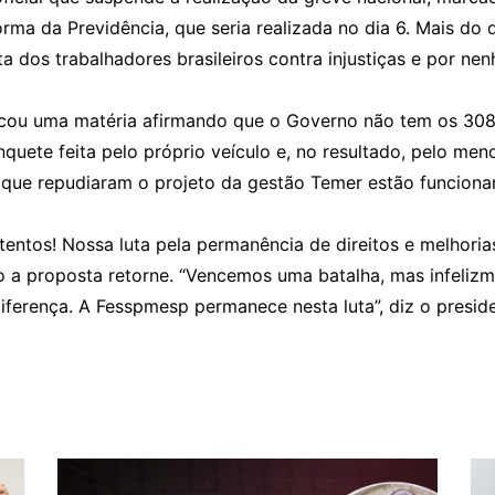
ma da Previdência, que seria realizada no dia 6. Mais do 
uta dos trabalhadores brasileiros contra injustiças e por ne
cou uma matéria afirmando que o Governo não tem os 308 
quete feita pelo próprio veículo e, no resultado, pelo me
is que repudiaram o projeto da gestão Temer estão funciona
tentos! Nossa luta pela permanência de direitos e melhori
so a proposta retorne. “Vencemos uma batalha, mas infeliz
diferença. A Fesspmesp permanece nesta luta”, diz o presi