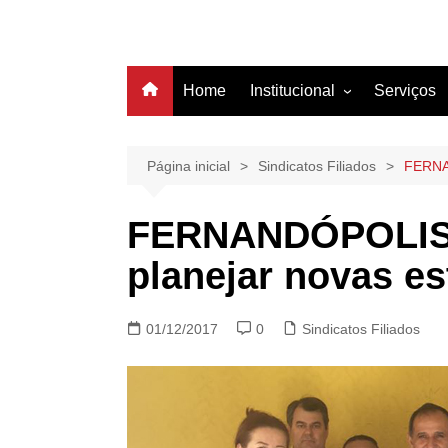
Home
Institucional
Serviços
História
Estrutura
Página inicial
Sindicatos Filiados
FERNAN
Filiação
FERNANDÓPOLIS – 
Diretoria
planejar novas es
01/12/2017
0
Sindicatos Filiados