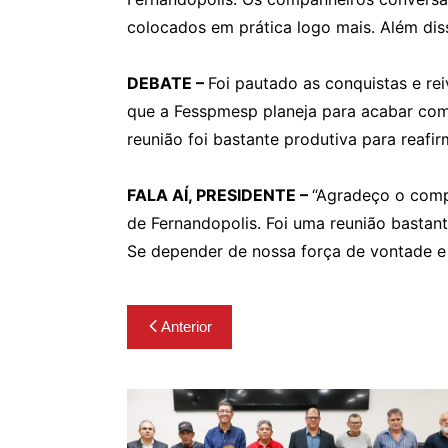
colocados em prática logo mais. Além di
DEBATE –
Foi pautado as conquistas e re
que a Fesspmesp planeja para acabar com 
reunião foi bastante produtiva para reaf
FALA AÍ, PRESIDENTE –
“Agradeço o compr
de Fernandopolis. Foi uma reunião bastant
Se depender de nossa força de vontade e
Navegação
Anterior
de
Post