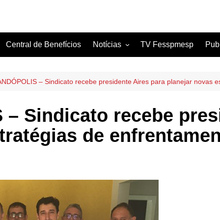
Central de Benefícios
Notícias
TV Fesspmesp
Pub
Sindicatos Filiados
Artigos
DÓPOLIS – Sindicato recebe presidente Aires para planejar novas es
Sindicato recebe presi
tratégias de enfrentame