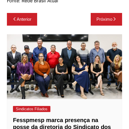
Fonte: Rede Brasil Atual
Navegação
Anterior
Próximo
de
Post
Sindicatos Filiados
Fesspmesp marca presença na
posse da diretoria do Sindicato dos