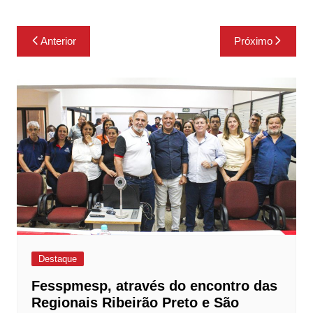
Navegação
Anterior
Próximo
de
Post
Destaque
Fesspmesp, através do encontro das
Regionais Ribeirão Preto e São