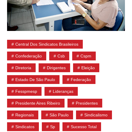
Central Dos Sindicatos Brasileiros
Confederação
Csb
Cspm
Diretoria
Dirigentes
Eleição
Estado De São Paulo
Federação
Fesspmesp
Lideranças
Presidente Aires Ribeiro
Presidentes
Regionais
São Paulo
Sindicalismo
Sindicatos
Sp
Sucesso Total