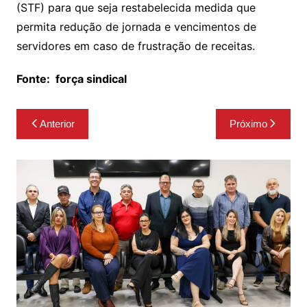
(STF) para que seja restabelecida medida que
permita redução de jornada e vencimentos de
servidores em caso de frustração de receitas.
Fonte:
força sindical
Navegação
Anterior
Próximo
de
Post