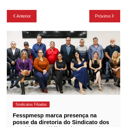
Navegação
Anterior
Próximo
de
Post
Sindicatos Filiados
Fesspmesp marca presença na
posse da diretoria do Sindicato dos