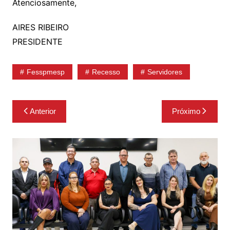
Atenciosamente,
AIRES RIBEIRO
PRESIDENTE
Fesspmesp
Recesso
Servidores
Navegação
Anterior
Próximo
de
Post