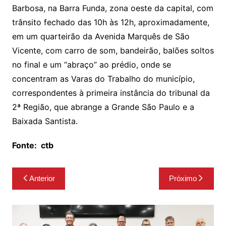
Barbosa, na Barra Funda, zona oeste da capital, com
trânsito fechado das 10h às 12h, aproximadamente,
em um quarteirão da Avenida Marquês de São
Vicente, com carro de som, bandeirão, balões soltos
no final e um “abraço” ao prédio, onde se
concentram as Varas do Trabalho do município,
correspondentes à primeira instância do tribunal da
2ª Região, que abrange a Grande São Paulo e a
Baixada Santista.
Fonte:
ctb
Navegação
Anterior
Próximo
de
Post