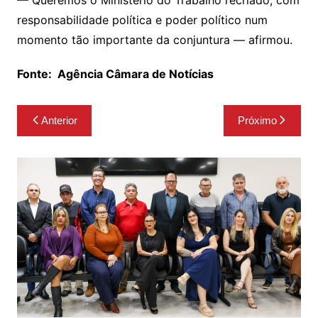
— Queremos o Ministério do Trabalho recriado, com
responsabilidade política e poder político num
momento tão importante da conjuntura — afirmou.
Fonte:
Agência Câmara de Notícias
Navegação
Anterior
Próximo
de
Post