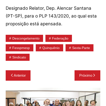
Designado Relator, Dep. Alencar Santana
(PT-SP), para o PLP 143/2020, ao qual esta
proposição está apensada.
Descongelamento
Federação
Fesspmesp
Quinquênio
Sexta-Parte
Sindicato
Navegação
Anterior
Próximo
de
Post