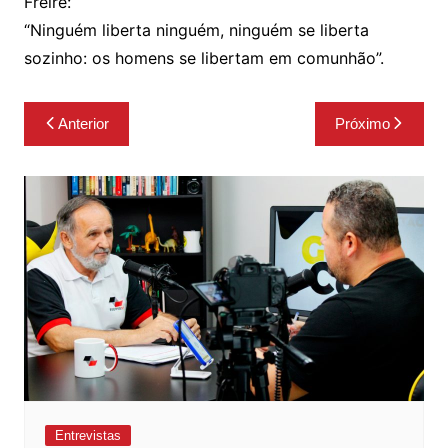
Freire:
“Ninguém liberta ninguém, ninguém se liberta
sozinho: os homens se libertam em comunhão”.
Navegação
Anterior
Próximo
de
Post
Entrevistas