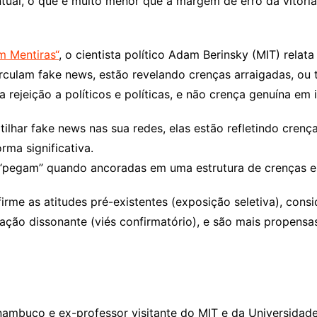
al, o que é muito menor que a margem de erro da vitória
em
Mentiras
“
, o cientista político Adam Berinsky (MIT) rel
rculam fake news, estão revelando crenças arraigadas, ou 
 rejeição a políticos e políticas, e não crença genuína em
lhar fake news nas sua redes, elas estão refletindo crenç
rma significativa.
ó “pegam” quando ancoradas em uma estrutura de crenças e
rme as atitudes pré-existentes (exposição seletiva), con
ção dissonante (viés confirmatório), e são mais propensas
nambuco e ex-professor visitante do MIT e da Universidade