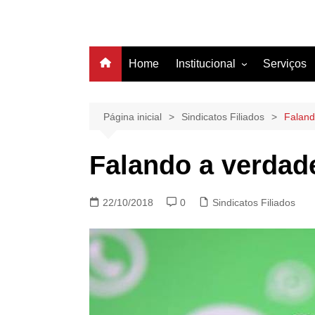
Home
Institucional
Serviços
História
Estrutura
Página inicial
Sindicatos Filiados
Faland
Filiação
Falando a verdad
Diretoria
22/10/2018
0
Sindicatos Filiados