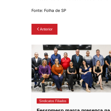
Fonte: Folha de SP
Navegação
Anterior
de
Post
Sindicatos Filiados
Fesspmesp marca presença na