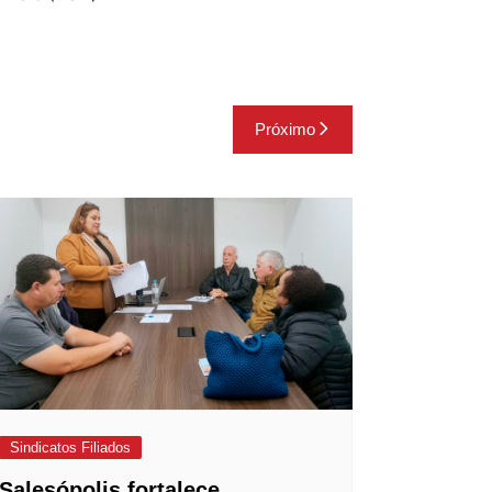
Próximo
Sindicatos Filiados
Salesópolis fortalece