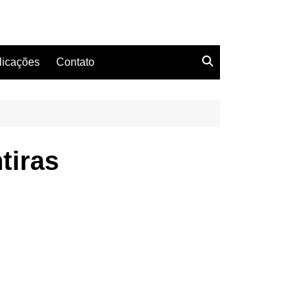
licações
Contato
tiras