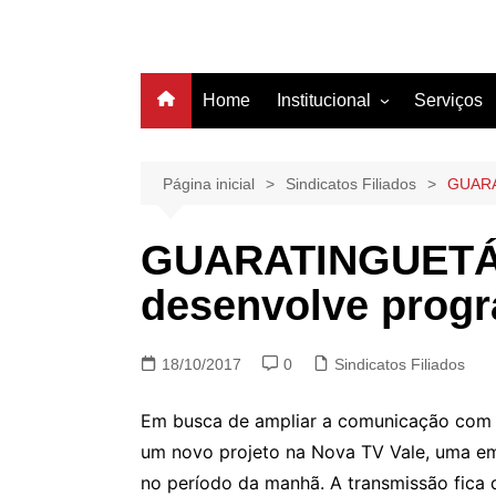
Home
Institucional
Serviços
História
Estrutura
Página inicial
Sindicatos Filiados
GUARAT
Filiação
GUARATINGUETÁ 
Diretoria
desenvolve progr
18/10/2017
0
Sindicatos Filiados
Em busca de ampliar a comunicação com 
um novo projeto na Nova TV Vale, uma emi
no período da manhã. A transmissão fica 