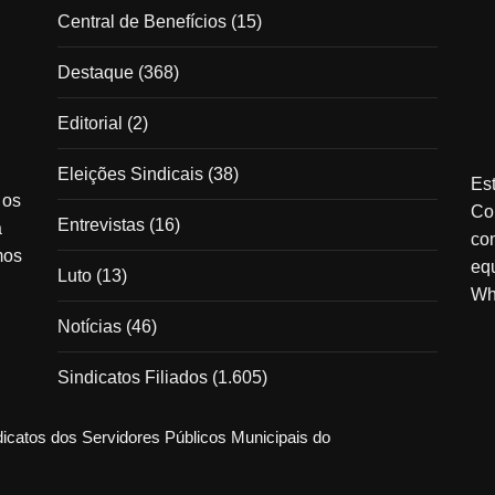
Central de Benefícios
(15)
Destaque
(368)
Editorial
(2)
Eleições Sindicais
(38)
Est
 os
Co
Entrevistas
(16)
à
co
mos
equ
Luto
(13)
Wh
Notícias
(46)
Sindicatos Filiados
(1.605)
atos dos Servidores Públicos Municipais do