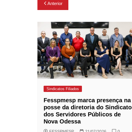
Navegação
Anterior
de
Post
Sindicatos Filiados
Fesspmesp marca presença na
posse da diretoria do Sindicato
dos Servidores Públicos de
Nova Odessa
FESSPMESP
21/07/2026
0