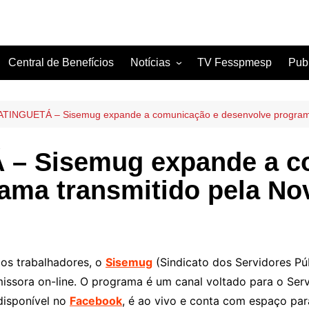
Central de Benefícios
Notícias
TV Fesspmesp
Pub
Sindicatos Filiados
Artigos
INGUETÁ – Sisemug expande a comunicação e desenvolve programa 
– Sisemug expande a c
ama transmitido pela No
os trabalhadores, o
Sisemug
(Sindicato dos Servidores Púb
ssora on-line. O programa é um canal voltado para o Serv
disponível no
Facebook
, é ao vivo e conta com espaço par