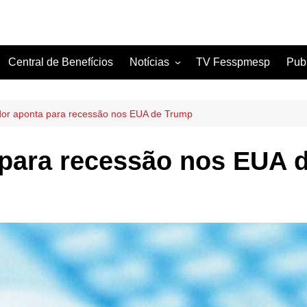
Central de Benefícios
Notícias
TV Fesspmesp
Pub
Sindicatos Filiados
Artigos
dor aponta para recessão nos EUA de Trump
 para recessão nos EUA 