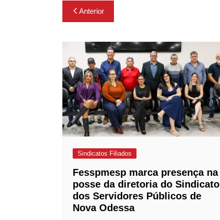
Navegação
Anterior
de
Post
Sindicatos Filiados
Fesspmesp marca presença na
posse da diretoria do Sindicato
dos Servidores Públicos de
Nova Odessa