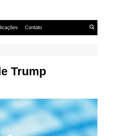
licações
Contato
de Trump