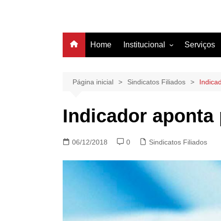
Home
Institucional
Serviços
História
Estrutura
Página inicial
Sindicatos Filiados
Indica
Filiação
Indicador aponta
Diretoria
06/12/2018
0
Sindicatos Filiados