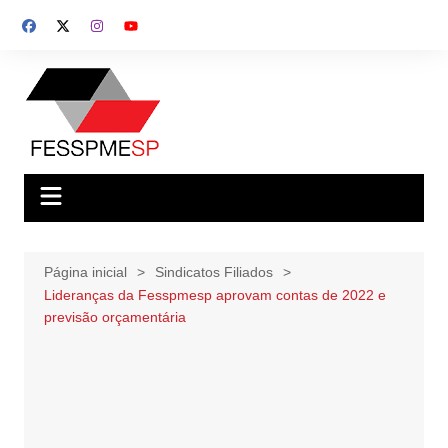
Ir
para
o
conteúdo
Página inicial
Sindicatos Filiados
Lideranças da Fesspmesp aprovam contas de 2022 e
previsão orçamentária